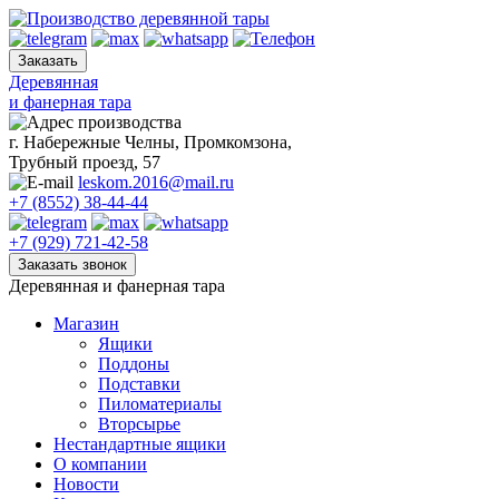
Skip
to
content
Деревянная
и фанерная тара
г. Набережные Челны, Промкомзона,
Трубный проезд, 57
leskom.2016@mail.ru
+7 (8552) 38-44-44
+7 (929) 721-42-58
Деревянная и фанерная тара
Магазин
Ящики
Поддоны
Подставки
Пиломатериалы
Вторсырье
Нестандартные ящики
О компании
Новости