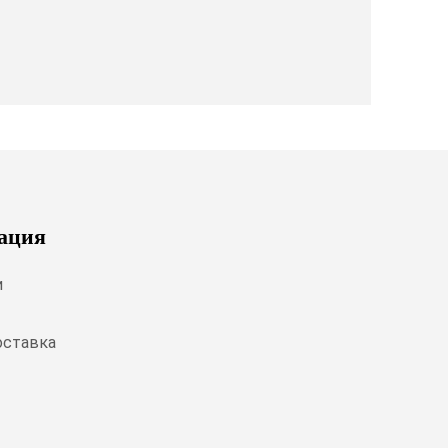
ация
и
оставка