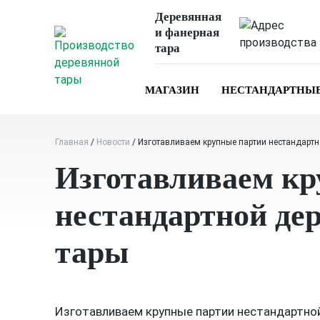
Skip
Деревянная
to
и фанерная
content
тара
МАГАЗИН
НЕСТАНДАРТНЫ
Главная
/
Новости
/
Изготавливаем крупные партии нестандартн
Изготавливаем кр
нестандартной де
тары
Изготавливаем крупные партии нестандартно