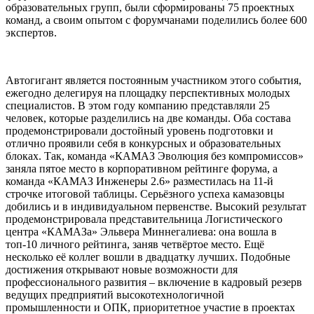
образовательных групп, были сформированы 75 проектных
команд, а своим опытом с форумчанами поделились более 600
экспертов.
Автогигант является постоянным участником этого события,
ежегодно делегируя на площадку перспективных молодых
специалистов. В этом году компанию представляли 25
человек, которые разделились на две команды. Оба состава
продемонстрировали достойный уровень подготовки и
отлично проявили себя в конкурсных и образовательных
блоках. Так, команда «КАМАЗ Эволюция без компромиссов»
заняла пятое место в корпоративном рейтинге форума, а
команда «КАМАЗ Инженеры 2.6» разместилась на 11-й
строчке итоговой таблицы. Серьёзного успеха камазовцы
добились и в индивидуальном первенстве. Высокий результат
продемонстрировала представительница Логистического
центра «КАМАЗа» Эльвера Миннегалиева: она вошла в
топ-10 личного рейтинга, заняв четвёртое место. Ещё
несколько её коллег вошли в двадцатку лучших. Подобные
достижения открывают новые возможности для
профессионального развития – включение в кадровый резерв
ведущих предприятий высокотехнологичной
промышленности и ОПК, приоритетное участие в проектах