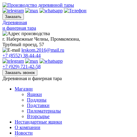
Skip
to
content
Деревянная
и фанерная тара
г. Набережные Челны, Промкомзона,
Трубный проезд, 57
leskom.2016@mail.ru
+7 (8552) 38-44-44
+7 (929) 721-42-58
Деревянная и фанерная тара
Магазин
Ящики
Поддоны
Подставки
Пиломатериалы
Вторсырье
Нестандартные ящики
О компании
Новости