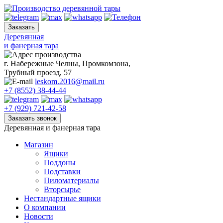
Skip
to
content
Деревянная
и фанерная тара
г. Набережные Челны, Промкомзона,
Трубный проезд, 57
leskom.2016@mail.ru
+7 (8552) 38-44-44
+7 (929) 721-42-58
Деревянная и фанерная тара
Магазин
Ящики
Поддоны
Подставки
Пиломатериалы
Вторсырье
Нестандартные ящики
О компании
Новости