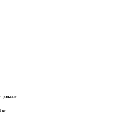
европаллет
0 кг