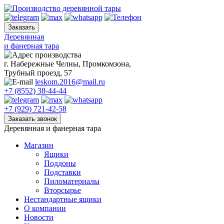
Skip
to
content
Деревянная
и фанерная тара
г. Набережные Челны, Промкомзона,
Трубный проезд, 57
leskom.2016@mail.ru
+7 (8552) 38-44-44
+7 (929) 721-42-58
Деревянная и фанерная тара
Магазин
Ящики
Поддоны
Подставки
Пиломатериалы
Вторсырье
Нестандартные ящики
О компании
Новости