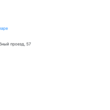
nape
бный проезд, 57