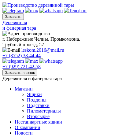
Skip
to
content
Деревянная
и фанерная тара
г. Набережные Челны, Промкомзона,
Трубный проезд, 57
leskom.2016@mail.ru
+7 (8552) 38-44-44
+7 (929) 721-42-58
Деревянная и фанерная тара
Магазин
Ящики
Поддоны
Подставки
Пиломатериалы
Вторсырье
Нестандартные ящики
О компании
Новости