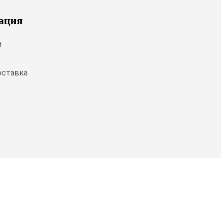
ация
и
оставка