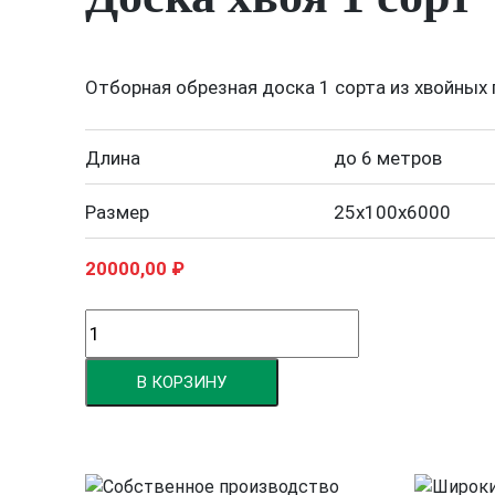
Отборная обрезная доска 1 сорта из хвойных 
Длина
до 6 метров
Размер
25х100х6000
20000,00
₽
Количество
товара
Доска
В КОРЗИНУ
хвоя
1
сорт