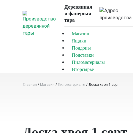
Skip
Деревянная
to
и фанерная
content
тара
Магазин
Ящики
Поддоны
Подставки
Пиломатериалы
Вторсырье
Главная
/
Магазин
/
Пиломатериалы
/
Доска хвоя 1 сорт
Доска хвоя 1 сорт