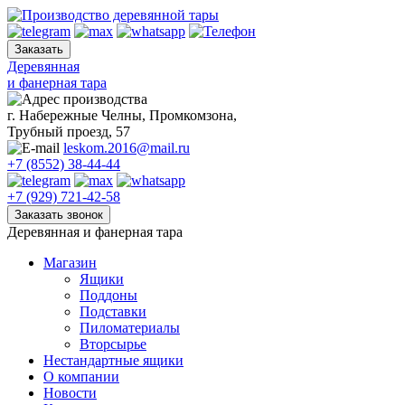
Skip
to
content
Деревянная
и фанерная тара
г. Набережные Челны, Промкомзона,
Трубный проезд, 57
leskom.2016@mail.ru
+7 (8552) 38-44-44
+7 (929) 721-42-58
Деревянная и фанерная тара
Магазин
Ящики
Поддоны
Подставки
Пиломатериалы
Вторсырье
Нестандартные ящики
О компании
Новости